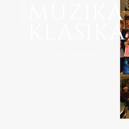
since 2011
MUZIKA
KLASIKA
za izuzetan doprinos
umetničkoj muzici