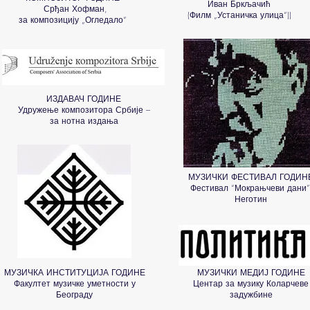
Иван Бркљачић
Срђан Хофман,
(Филм „Устаничка улица“)
)
за композицију „Огледало“
ИЗДАВАЧ ГОДИНЕ
Удружење композитора Србије –
за нотна издања
МУЗИЧКИ ФЕСТИВАЛ ГОДИН
Фестивал “Мокрањчеви дани”
Неготин
МУЗИЧКА ИНСТИТУЦИЈА ГОДИНЕ
МУЗИЧКИ МЕДИЈ ГОДИНЕ
Факултет музичке уметности у
Центар за музику Коларчеве
Београду
задужбине