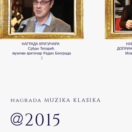
НАГРАДА КРИTИЧАРА
НА
Срђан Тепарић,
ДОПРИН
музички критичар Радио Београда
Мла
2
nagrada MUZIKA KLASIKA
@
2015