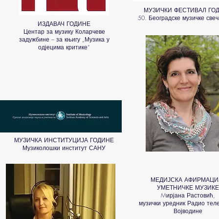
МУЗИЧКИ ФЕСТИВАЛ ГО
50. Београдске музичке све
ИЗДАВАЧ ГОДИНЕ
Центар за музику Коларчеве
задужбине – за књигу „Музика у
одјецима критике“
МУЗИЧКА ИНСТИТУЦИЈА ГОДИНЕ
Музиколошки институт САНУ
МЕДИЈСКА АФИРМАЦИ
УМЕТНИЧКЕ МУЗИКЕ
Mирјана Растовић,
музички уредник Радио теле
Војводине