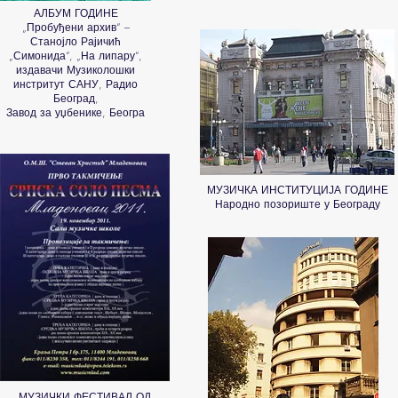
АЛБУМ ГОДИНЕ
„Пробуђени архив“ –
Станојло Рајичић
„Симонида“, „На липару“,
издавачи Музиколошки
инстритут САНУ, Радио
Београд,
Завод за уџбенике, Београ
МУЗИЧКА ИНСТИТУЦИЈА ГОДИНЕ
Народно позориште у Београду
МУЗИЧКИ ФЕСТИВАЛ ОД