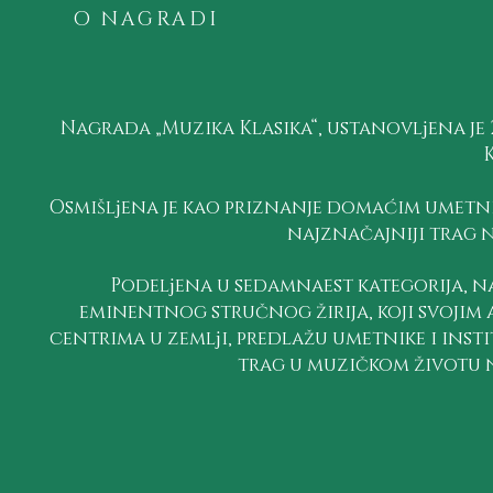
O NAGRADI
Nagrada „Muzika Klasika“, ustanovlјena je 20
K
Osmišlјena je kao priznanje domaćim umetnic
najznačajniji trag 
Podelјena u sedamnaest kategorija, 
eminentnog stručnog žirija, koji svojim
centrima u zemlјi, predlažu umetnike i insti
trag u muzičkom životu n