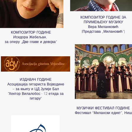
КОМПОЗИТОР ГОДИНЕ ЗА
ПРИМЕЊЕНУ МУЗИКУ
Вера Миланковић
(Представа „Милановић“)
КОМПОЗИТОР ГОДИНЕ
Исидора Жебељан,
за оперу „Две главе и девојка“
ИЗДАВАЧ ГОДИНЕ
Асоцијација гитариста Војводине
– за књигу и ЦД Јулије Бал
"Хектор Вилалобос - 12 етида за
гитару"
МУЗИЧКИ ФЕСТИВАЛ ГОДИНЕ
Фестивал “Милански едикт”, Ниш