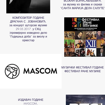
ВОЈКАН БОРИСАВЉЕВИЋ,
за музику из филма и серије
“САНТА МАРИЈА ДЕЛА САЛУТЕ
КОМПОЗИТОР ГОДИНЕ
ДРАГАНА С. ЈОВАНОВИЋ,
за концерт ауторске музике
29.05.2017. у СКЦ
(премијерно изведено дело
“Годишња доба“ за виолу и
оркестар
МУЗИЧКИ ФЕСТИВАЛ ГОДИНЕ
ФЕСТИВАЛ РАНЕ МУЗИКЕ
ИЗДАВАЧ ГОДИНЕ
MASCOM,