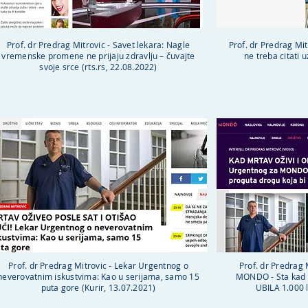
Prof. dr Predrag Mitrovic - Savet lekara: Nagle
Prof. dr Predrag Mit
vremenske promene ne prijaju zdravlju – čuvajte
ne treba citati 
svoje srce (rts.rs, 22.08.2022)
Prof. dr Predrag Mitrovic - Lekar Urgentnog o
Prof. dr Predrag 
neverovatnim iskustvima: Kao u serijama, samo 15
MONDO - Sta kad p
puta gore (Kurir, 13.07.2021)
UBILA 1.000 